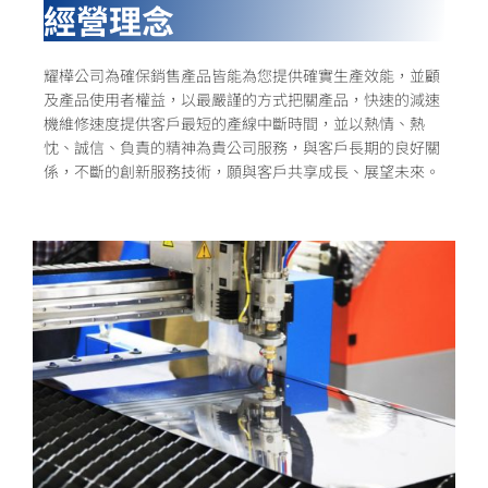
經營理念
耀樺公司為確保銷售產品皆能為您提供確實生產效能，並顧
及產品使用者權益，以最嚴謹的方式把關產品，快速的減速
機維修速度提供客戶最短的產線中斷時間，並以熱情、熱
忱、誠信、負責的精神為貴公司服務，與客戶長期的良好關
係，不斷的創新服務技術，願與客戶共享成長、展望未來。