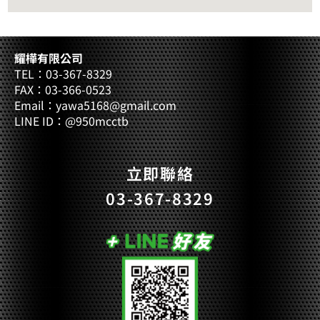
耀樺有限公司
TEL：03-367-8329
FAX：03-366-0523
Email：yawa5168@gmail.com
LINE ID：@950mcctb
立即聯絡
03-367-8329