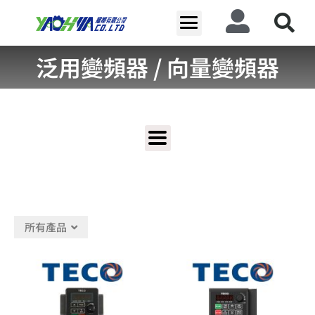
跳
至
主
要
泛用變頻器 / 向量變頻器
內
容
所有產品