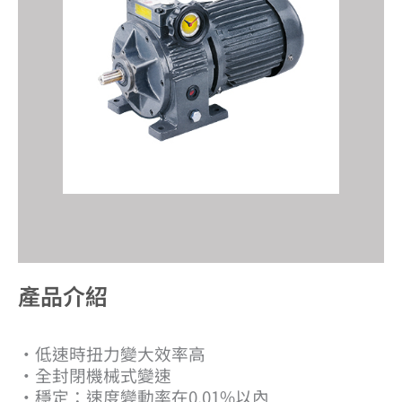
產品介紹​
‧
低速時扭力變大效率高
‧全封閉機械式變速
‧穩定：速度變動率在0.01%以內