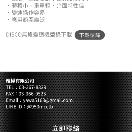
‧體積小、重量輕、介面特性佳
‧變速操作容易
‧應用範圍廣泛
DISCO無段變速機型錄下載
耀樺有限公司
TEL：03-367-8329
FAX：03-366-0523
Email：yawa5168@gmail.com
LINE ID：@950mcctb
立即聯絡