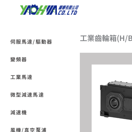
跳
至
主
要
內
工業齒輪箱(H/
容
伺服馬達/驅動器
變頻器
工業馬達
微型減速馬達
減速機
風機/真空泵浦