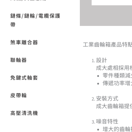
鏈條/鏈輪/電纜保護
帶
煞車離合器
工業齒輪箱產品特
設計
聯軸器
成大處相採用
零件種類減
免鍵式軸套
傳遞功率增
皮帶輪
安裝方式
成大齒輪箱提
高壓清洗機
噪音特性
增大的齒輪