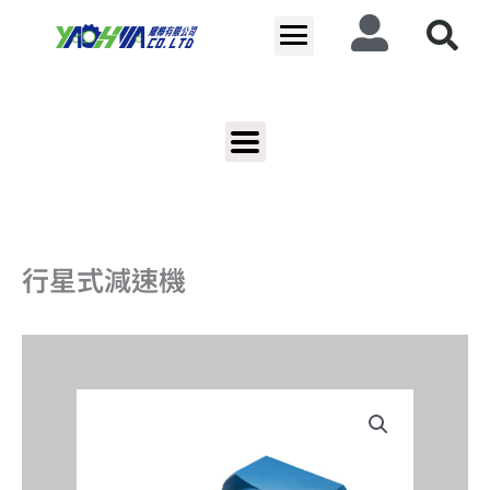
跳
至
主
要
內
容
行星式減速機