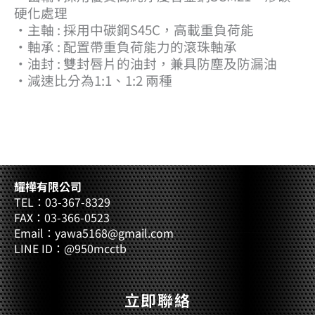
硬化處理
‧主軸 : 採用中碳鋼S45C，高載重負荷能
‧軸承 : 配置帶重負荷能力的滾珠軸承
‧油封 : 雙封唇片的油封，兼具防塵及防漏油
‧減速比分為1:1、1:2 兩種
耀樺有限公司
TEL：03-367-8329
FAX：03-366-0523
Email：yawa5168@gmail.com
LINE ID：@950mcctb
立即聯絡