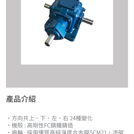
產品介紹​
‧方向共上、下、左、右 24種變化
‧機殼 : 高剛性FC鑄鐵鑄造
‧齒輪 : 採用優質高純淨度合金鋼SCM21，滲碳