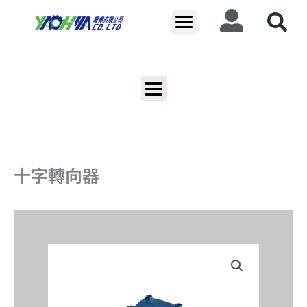
跳
至
主
要
內
容
十字轉向器