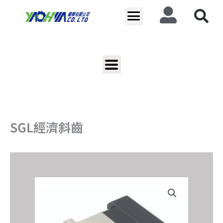
跳
至
主
要
內
容
SGL經濟斜齒