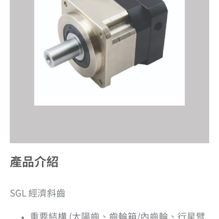
產品介紹​
SGL 經濟斜齒
重要結構 (太陽齒、齒輪箱/內齒輪、行星臂