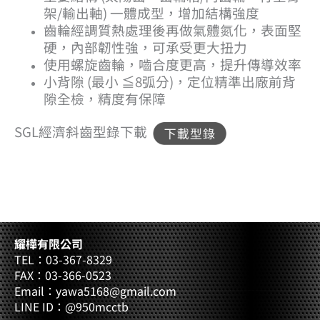
架/輸出軸) 一體成型，增加結構強度
齒輪經調質熱處理後再做氣體氮化，表面堅
硬，內部韌性強，可承受更大扭力
使用螺旋齒輪，嚙合度更高，提升傳導效率
小背隙 (最小 ≦8弧分)，定位精準
出廠前背
隙全檢，精度有保障
SGL經濟斜齒型錄下載
耀樺有限公司
TEL：03-367-8329
FAX：03-366-0523
Email：yawa5168@gmail.com
LINE ID：@950mcctb