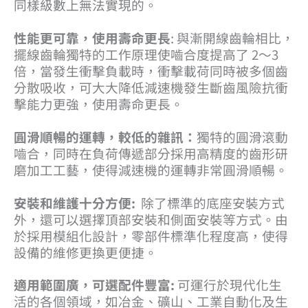
同樣級數上無法實現的。
性能更可靠，使用壽命更長
: 與漸開線齒輪相比，
擺線齒輪獨特的工作原理使嚙合度提高了 2～3
倍，當發生衝擊負載時，衝擊載荷同時被多個齒
分散吸收，可大大降低減速機發生斷齒風險抗衝
擊能力更強，使用壽命更長。
圓滑順暢的運轉，較低的雜訊：
獨特的圓滑滾動
嚙合，同時在負荷傳遞部分採用高精度的齒形研
磨加工工藝，使得減速機的運轉非常圓滑順暢。
安裝和維護十分方便:
除了標準的底座安裝方式
外，還可以選擇頂部安裝和側面安裝等方式。由
於採用模組化設計，零部件標準化程度高，使得
設備的維修更換更便捷。
適用範圍廣，可選配件豐富:
可運行於現代化生
活的各個領域，如冶金、礦山、工業自動化及生