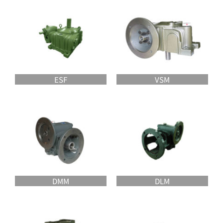
ESF
VSM
DMM
DLM