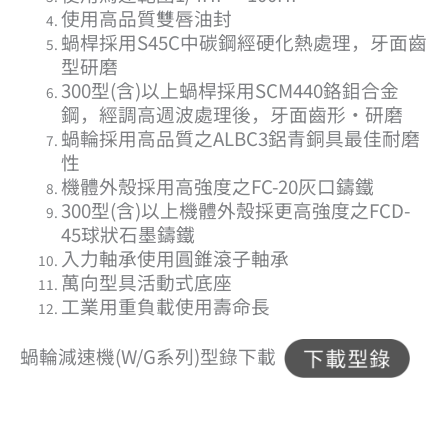
使用高品質雙唇油封
蝸桿採用S45C中碳鋼經硬化熱處理，牙面齒
型研磨
300型(含)以上蝸桿採用SCM440鉻鉬合金
鋼，經調高週波處理後，牙面齒形・研磨
蝸輪採用高品質之ALBC3鋁青銅具最佳耐磨
性
機體外殼採用高強度之FC-20灰口鑄鐵
300型(含)以上機體外殼採更高強度之FCD-
45球狀石墨鑄鐵
入力軸承使用圓錐滾子軸承
萬向型具活動式底座
工業用重負載使用壽命長
蝸輪減速機(W/G系列)型錄下載