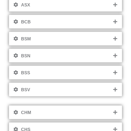
ASX
BCB
BSM
BSN
BSS
BSV
CHM
CHS