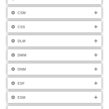
CSM
CSS
DLM
DMM
DNM
ESF
ESM