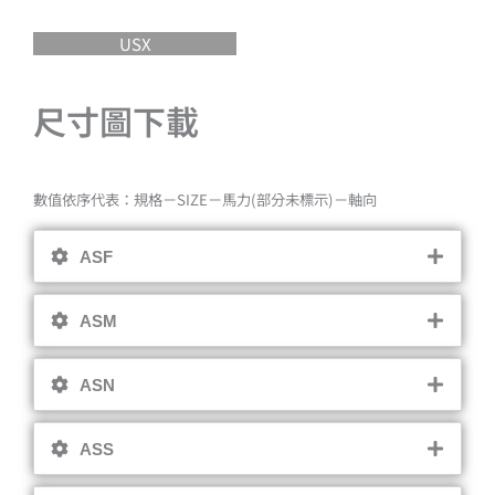
USX
尺寸圖下載
數值依序代表：規格－SIZE－馬力(部分未標示)－軸向
ASF
ASM
ASN
ASS