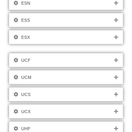
ESN
ESS
ESX
UCF
UCM
UCS
UCX
UHF