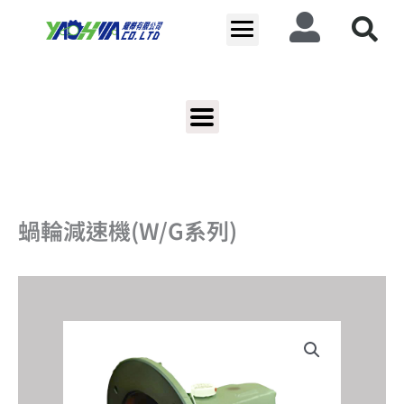
跳
至
主
要
內
容
蝸輪減速機(W/G系列)