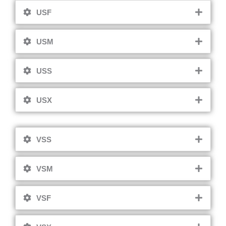
USF
USM
USS
USX
VSS
VSM
VSF