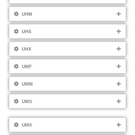
UHM
UHS
UHX
UMF
UMM
UMS
UMX