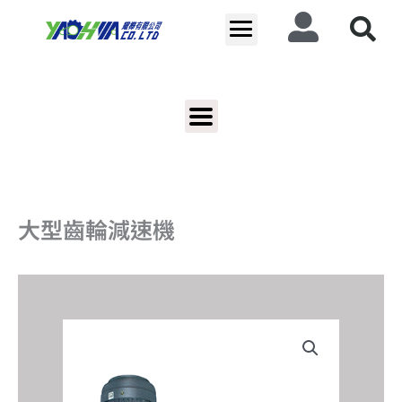
跳
至
主
要
內
容
大型齒輪減速機