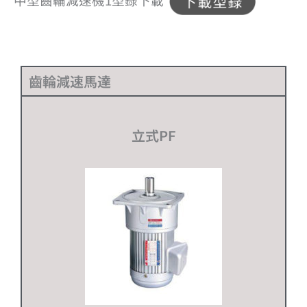
齒輪減速馬達
立式PF