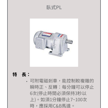
臥式PL
特 長：
可附電磁剎車，能控制較複雜的
瞬時正、反轉：每分鐘可以停止
6
次
(
停止時間必須保持
3
秒以
上
)
。如須
1
分鐘停止
7~100
次
時，應採用
C&B
馬達。