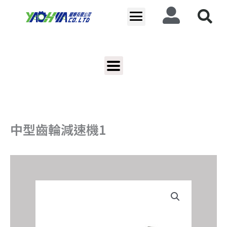
跳
至
主
要
內
容
中型齒輪減速機1