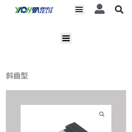
跳
至
主
要
內
容
斜齒型