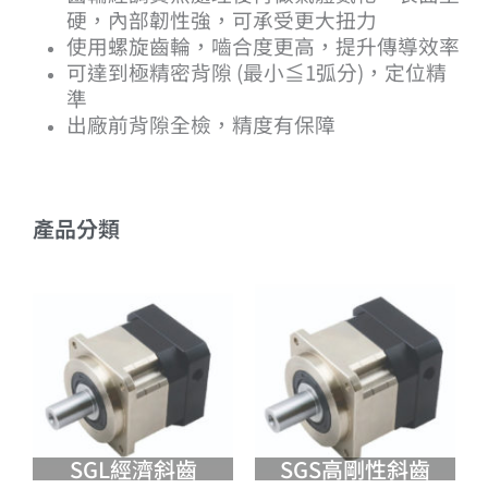
硬，內部韌性強，可承受更大扭力
使用螺旋齒輪，嚙合度更高，提升傳導效率
可達到極精密背隙 (最小≦1弧分)，定位精
準
出廠前背隙全檢，精度有保障
產品分類
SGL經濟斜齒
SGS高剛性斜齒