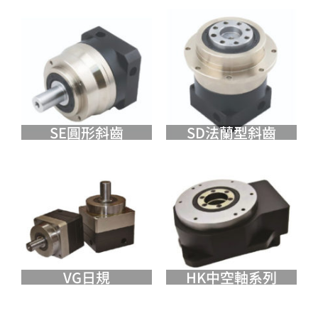
SE圓形斜齒
SD法蘭型斜齒
VG日規
HK中空軸系列